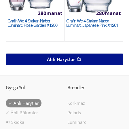
280manat
280manat
Grafin We 4 Stakan Nabor
Grafin We 4 Stakan Nabor
Luminarc Rose Garden X1260
Luminarc Japanese Pink X1261
Ähli Harytlar
Gysga Ýol
Brendler
✓ Ähli Harytlar
Korkmaz
✓ Ähli Bölümler
Polaris
📢 Skidka
Luminarc