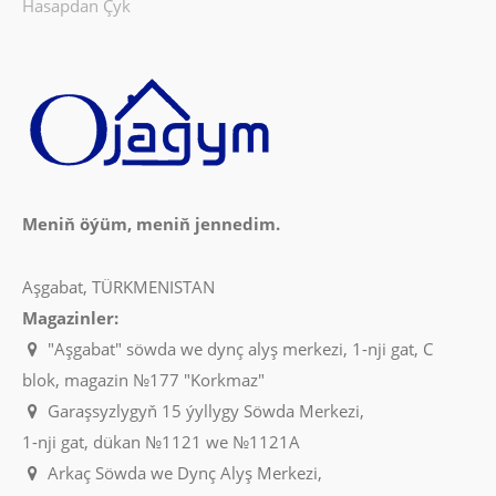
Hasapdan Çyk
Meniň öýüm, meniň jennedim.
Aşgabat, TÜRKMENISTAN
Magazinler:
"Aşgabat" söwda we dynç alyş merkezi, 1-nji gat, C
blok, magazin №177 "Korkmaz"
Garaşsyzlygyň 15 ýyllygy Söwda Merkezi,
1-nji gat, dükan №1121 we №1121A
Arkaç Söwda we Dynç Alyş Merkezi,