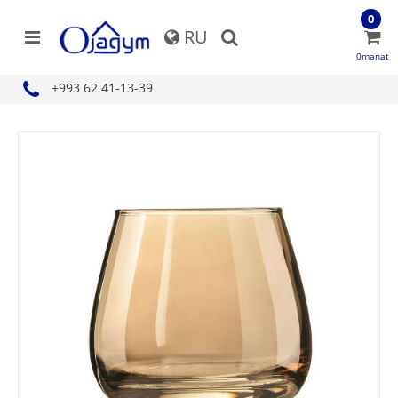
0
RU
0manat
+993 62 41-13-39