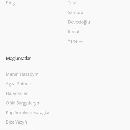
Blog
Tefal
Samura
Devecioğlu
Itimat
Ýene →
Maglumatlar
Meniň Hasabym
Agza Bolmak
Halananlar
Öňki Sargytlarym
Köp Soralýan Soraglar
Bize Ýazyň