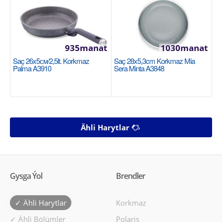
935manat
1030manat
Saç 26x5см/2,5lt. Korkmaz
Saç 28x5,3cm Korkmaz Mia
Palma A3910
Sera Minta A3848
Ähli Harytlar
Gysga Ýol
Brendler
✓ Ähli Harytlar
Korkmaz
✓ Ähli Bölümler
Polaris