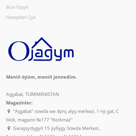
Bize Ýazyň
Hasapdan Çyk
Meniň öýüm, meniň jennedim.
Aşgabat, TÜRKMENISTAN
Magazinler:
"Aşgabat" söwda we dynç alyş merkezi, 1-nji gat, C
blok, magazin №177 "Korkmaz"
Garaşsyzlygyň 15 ýyllygy Söwda Merkezi,