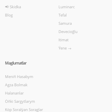
📢 Skidka
Luminarc
Blog
Tefal
Samura
Devecioğlu
Itimat
Ýene →
Maglumatlar
Meniň Hasabym
Agza Bolmak
Halananlar
Öňki Sargytlarym
Köp Soralýan Soraglar