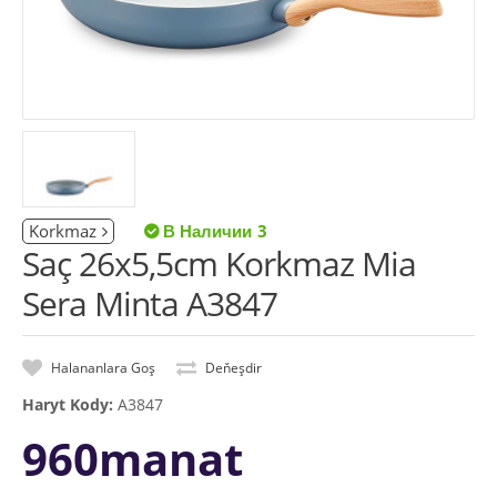
Korkmaz
3
Saç 26x5,5cm Korkmaz Mia
Sera Minta A3847
Halananlara Goş
Deňeşdir
Haryt Kody:
A3847
960manat