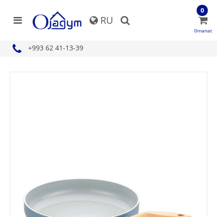
0
RU
0manat
+993 62 41-13-39