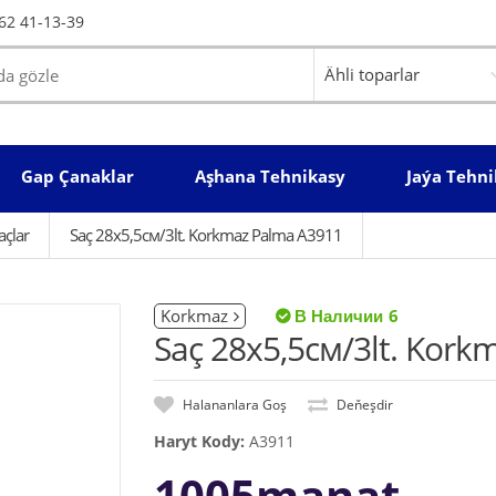
62 41-13-39
Gap Çanaklar
Aşhana Tehnikasy
Jaýa Tehni
açlar
Saç 28x5,5см/3lt. Korkmaz Palma A3911
Korkmaz
6
Saç 28x5,5см/3lt. Kor
Halananlara Goş
Deňeşdir
Haryt Kody:
A3911
1005manat