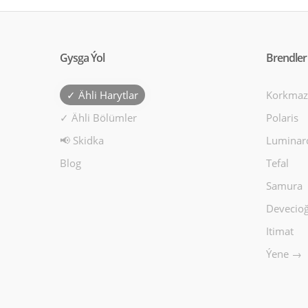
Gysga Ýol
Brendler
✓ Ähli Harytlar
Korkmaz
✓ Ähli Bölümler
Polaris
📢 Skidka
Luminar
Blog
Tefal
Samura
Devecioğ
Itimat
Ýene →