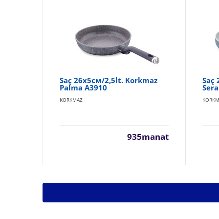
Saç 26x5см/2,5lt. Korkmaz
Saç
Palma A3910
Sera
KORKMAZ
KORKM
935manat