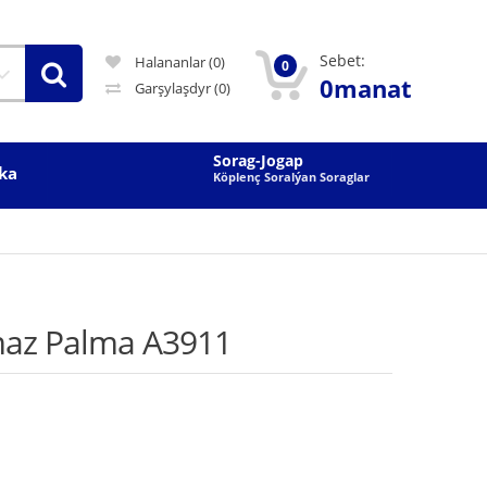
Sebet:
Halananlar (0)
0
0manat
Garşylaşdyr
(0)
Sorag-Jogap
ka
Köplenç Soralýan Soraglar
kmaz Palma A3911