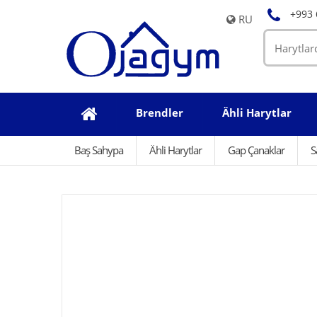
+993 
RU
Brendler
Ähli Harytlar
Baş Sahypa
Ähli Harytlar
Gap Çanaklar
S