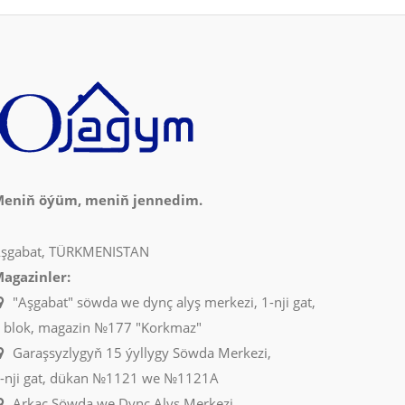
eniň öýüm, meniň jennedim.
şgabat, TÜRKMENISTAN
agazinler:
"Aşgabat" söwda we dynç alyş merkezi, 1-nji gat,
 blok, magazin №177 "Korkmaz"
Garaşsyzlygyň 15 ýyllygy Söwda Merkezi,
-nji gat, dükan №1121 we №1121A
Arkaç Söwda we Dynç Alyş Merkezi,