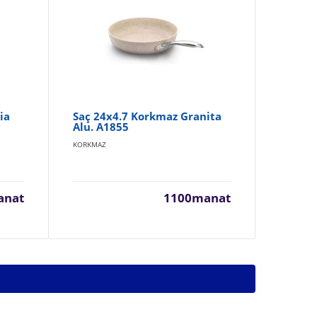
ia
Saç 24x4.7 Korkmaz Granita
Sa
Alu. A1855
Se
KORKMAZ
KOR
anat
1100manat