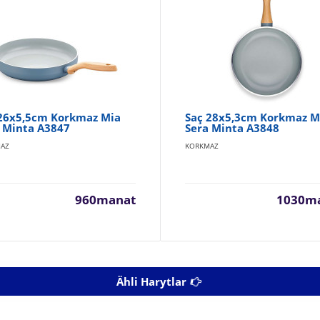
 26x5,5cm Korkmaz Mia
Saç 28x5,3cm Korkmaz M
 Minta A3847
Sera Minta A3848
AZ
KORKMAZ
960manat
1030m
Ähli Harytlar