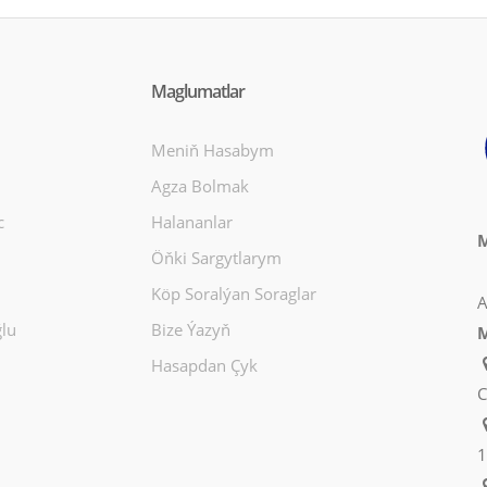
Maglumatlar
Meniň Hasabym
Agza Bolmak
c
Halananlar
M
Öňki Sargytlarym
Köp Soralýan Soraglar
A
lu
Bize Ýazyň
M
Hasapdan Çyk
C
1