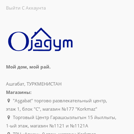
Выйти С Аккаунта
Мой дом, мой рай.
Ашгабат, ТУРКМЕНИСТАН
Магазины:
"Aşgabat" торгово развлекательный центр,
этаж 1, блок "C", магазин №177 "Korkmaz"
Торговый Центр Гарашсызлыгын 15 йыллыгы,
1-ый этаж, магазин №1121 и №1121A
ТРЦ «Аркач», 0 этаж, магазин Korkmaz