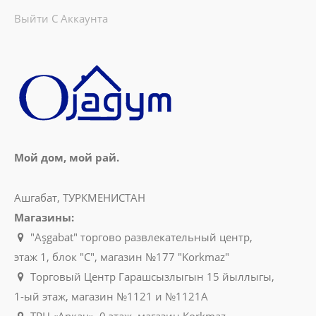
Выйти С Аккаунта
Мой дом, мой рай.
Ашгабат, ТУРКМЕНИСТАН
Магазины:
"Aşgabat" торгово развлекательный центр,
этаж 1, блок "C", магазин №177 "Korkmaz"
Торговый Центр Гарашсызлыгын 15 йыллыгы,
1-ый этаж, магазин №1121 и №1121A
ТРЦ «Аркач», 0 этаж, магазин Korkmaz