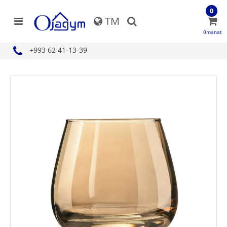
0
TM
0manat
+993 62 41-13-39