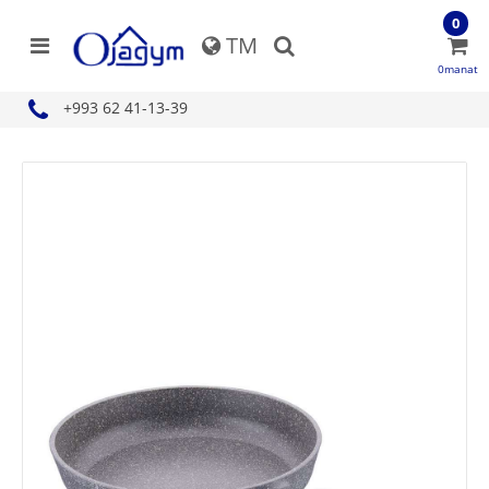
0
TM
0manat
+993 62 41-13-39