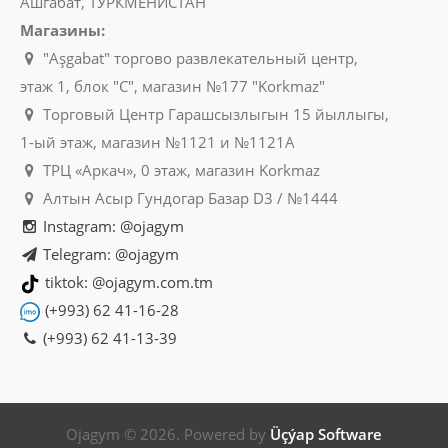
Ашгабат, ТУРКМЕНИСТАН
Магазины:
"Aşgabat" торгово развлекательный центр,
этаж 1, блок "C", магазин №177 "Korkmaz"
Торговый Центр Гарашсызлыгын 15 йыллыгы,
1-ый этаж, магазин №1121 и №1121A
ТРЦ «Аркач», 0 этаж, магазин Korkmaz
Алтын Асыр Гундогар Базар D3 / №1444
Instagram: @ojagym
Telegram: @ojagym
tiktok: @ojagym.com.tm
(+993) 62 41-16-28
(+993) 62 41-13-39
Ojagym © 2026. Powered by
Üçýap Software