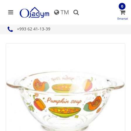
0
TM
0manat
+993 62 41-13-39