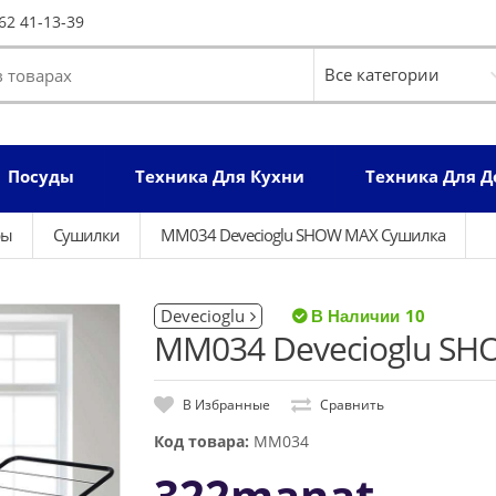
62 41-13-39
Посуды
Техника Для Кухни
Техника Для 
ры
Сушилки
MM034 Devecioglu SHOW MAX Сушилка
Devecioglu
10
MM034 Devecioglu S
В Избранные
Сравнить
Код товара:
MM034
322manat