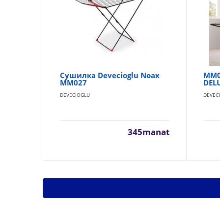
Сушилка Devecioglu Noax
MM0
MM027
DEL
DEVECIOGLU
DEVEC
345manat