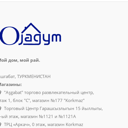
ой дом, мой рай.
шгабат, ТУРКМЕНИСТАН
Магазины:
"Aşgabat" торгово развлекательный центр,
таж 1, блок "C", магазин №177 "Korkmaz"
Торговый Центр Гарашсызлыгын 15 йыллыгы,
-ый этаж, магазин №1121 и №1121A
ТРЦ «Аркач», 0 этаж, магазин Korkmaz