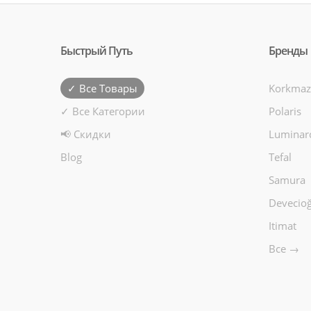
Быстрый Путь
Бренды
✓ Все Товары
Korkmaz
✓ Все Категории
Polaris
📢 Скидки
Luminar
Blog
Tefal
Samura
Devecioğ
Itimat
Все →