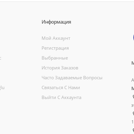
Информация
Мой Аккаунт
Регистрация
c
Выбранные
М
История Заказов
Часто Задаваемые Вопросы
А
lu
Связаться С Нами
Выйти С Аккаунта
э
1