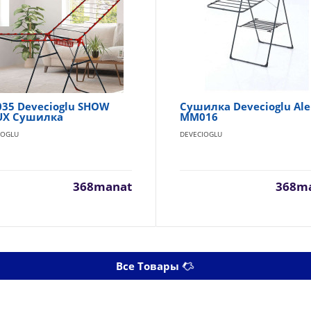
35 Devecioglu SHOW
Сушилка Devecioglu Al
UX Сушилка
MM016
IOGLU
DEVECIOGLU
368manat
368m
Все Товары