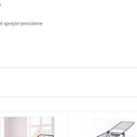
ı
el spreyle temizleme