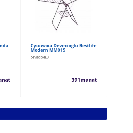
enda
Сушилка Devecioglu Bestlife
Су
Modern MM015
MM
DEVECIOGLU
DEV
anat
391manat