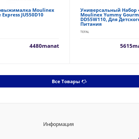
овыжималка Moulinex
Универсальный Набор 4
e Express JU550D10
Moulinex Yummy Gourm
DD55W110, Для Детског
Питания
TEFAL
4480manat
5615m
Все Товары
Информация