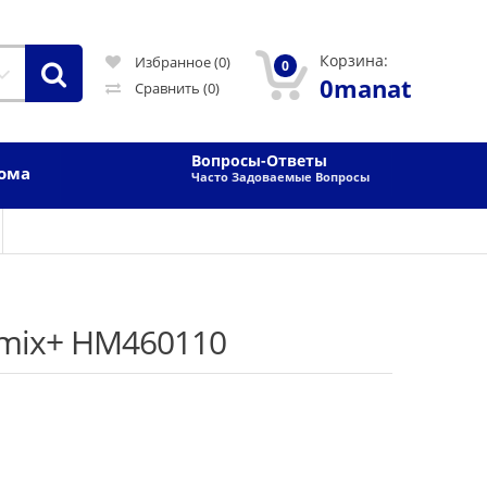
Корзина:
Избранное (0)
0
0manat
Сравнить
(0)
Вопросы-Ответы
Дома
Часто Задоваемые Вопросы
pmix+ HM460110