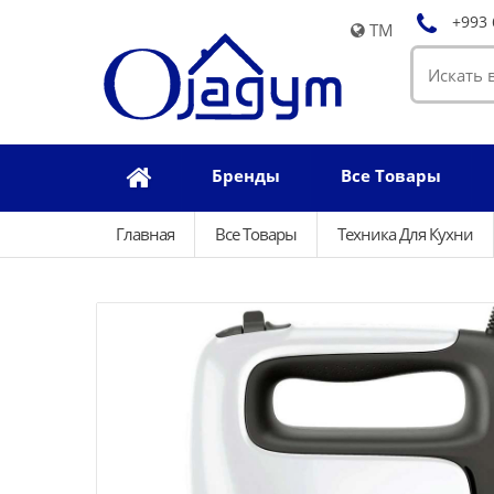
+993 
TM
Бренды
Все Товары
Главная
Все Товары
Техника Для Кухни