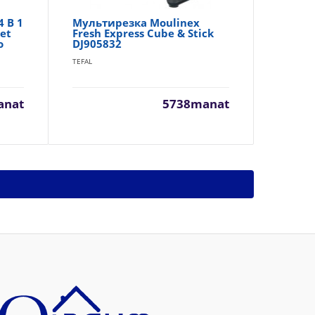
 В 1
Мультирезка Moulinex
Бл
et
Fresh Express Cube & Stick
Bl
о
DJ905832
KOR
TEFAL
anat
5738manat