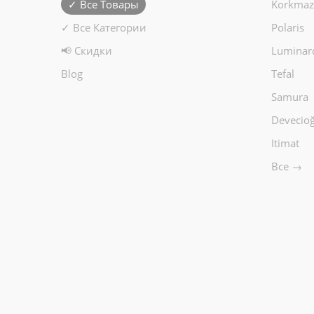
✓ Все Товары
Korkmaz
✓ Все Категории
Polaris
📢 Скидки
Luminar
Blog
Tefal
Samura
Devecioğ
Itimat
Все →