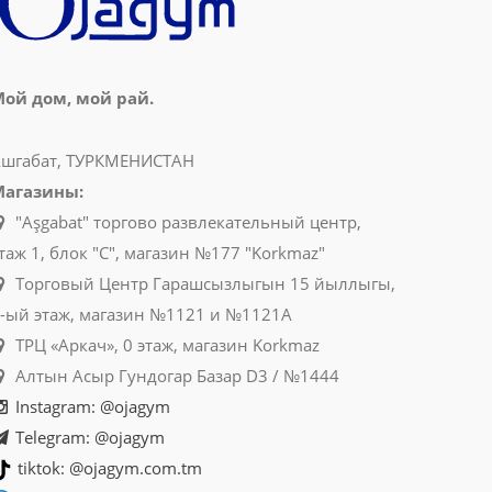
ой дом, мой рай.
шгабат, ТУРКМЕНИСТАН
Магазины:
"Aşgabat" торгово развлекательный центр,
таж 1, блок "C", магазин №177 "Korkmaz"
Торговый Центр Гарашсызлыгын 15 йыллыгы,
-ый этаж, магазин №1121 и №1121A
ТРЦ «Аркач», 0 этаж, магазин Korkmaz
Алтын Асыр Гундогар Базар D3 / №1444
Instagram: @ojagym
Telegram: @ojagym
tiktok: @ojagym.com.tm