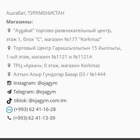
Ашгабат, ТУРКМЕНИСТАН
Магазины:
"Aşgabat" торгово развлекательный центр,
этаж 1, блок "C", магазин №177 "Korkmaz"
Торговый Центр Гарашсызлыгын 15 йыллыгы,
1-ый этаж, магазин №1121 и №1121A
ТРЦ «Аркач», 0 этаж, магазин Korkmaz
Алтын Асыр Гундогар Базар D3 / №1444
Instagram: @ojagym
Telegram: @ojagym
tiktok: @ojagym.com.tm
(+993) 62 41-16-28
(+993) 62 41-13-39