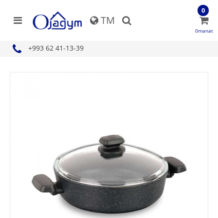
0
TM
0manat
+993 62 41-13-39