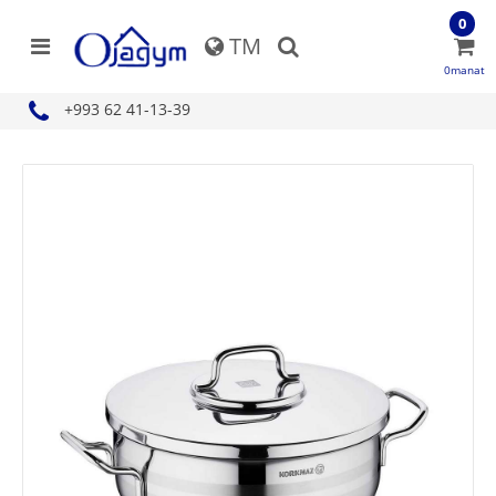
0
TM
0manat
+993 62 41-13-39