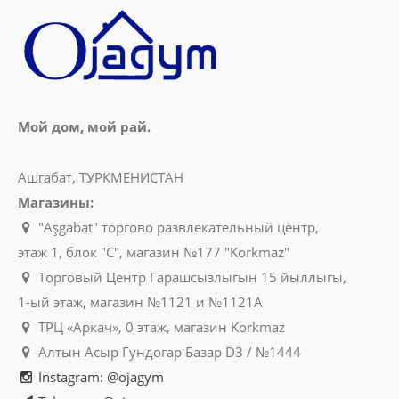
Мой дом, мой рай.
Ашгабат, ТУРКМЕНИСТАН
Магазины:
"Aşgabat" торгово развлекательный центр,
этаж 1, блок "C", магазин №177 "Korkmaz"
Торговый Центр Гарашсызлыгын 15 йыллыгы,
1-ый этаж, магазин №1121 и №1121A
ТРЦ «Аркач», 0 этаж, магазин Korkmaz
Алтын Асыр Гундогар Базар D3 / №1444
Instagram: @ojagym