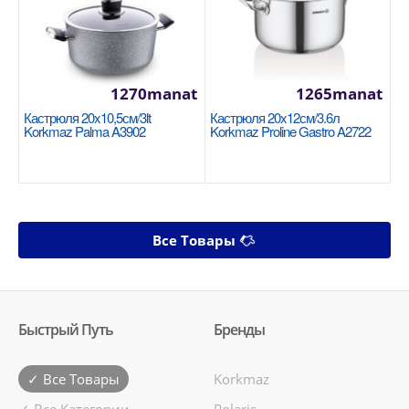
1270manat
1265manat
Кастрюля 20x10,5см/3lt
Кастрюля 20x12см/3.6л
Korkmaz Palma A3902
Korkmaz Proline Gastro A2722
Все Товары
Быстрый Путь
Бренды
✓ Все Товары
Korkmaz
✓ Все Категории
Polaris