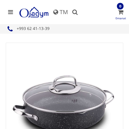
0
TM
0manat
+993 62 41-13-39