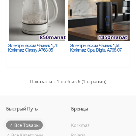
850manat
1450manat
Электрический чайник 1.7L Tefal Good Value
Электрический Чайник 1,7lt.
Электрический Чайник 1,5lt.
KI150D30
Korkmaz Glassy A768-05
Korkmaz Opal Digital A768-07
TEFAL
Тип: Электрический Тип товара: Чайник Тип
чайника: Корпус из нержавеющей стали Бренд:
Tefal Об..
Показаны с 1 по 6 из 6 (1 страниц)
1266manat
Availability
2
Быстрый Путь
Бренды
В Корзину
✓ Все Товары
Korkmaz
Добавь в сравнения
✓ Все Категории
Polaris