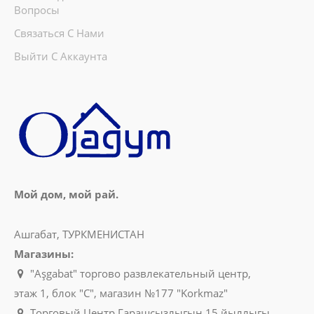
Вопросы
1100manat
Availability
390
Связаться С Нами
Выйти С Аккаунта
В Корзину
Добавь в сравнения
В избранные
Мой дом, мой рай.
Ашгабат, ТУРКМЕНИСТАН
Магазины:
"Aşgabat" торгово развлекательный центр,
этаж 1, блок "C", магазин №177 "Korkmaz"
Электрический чайник 1,7lt. Korkmaz Inoxa
Торговый Центр Гарашсызлыгын 15 йыллыгы,
A768-06