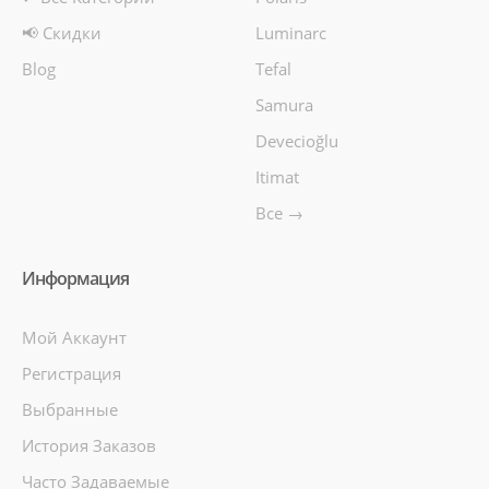
В избранные
📢 Скидки
Luminarc
Blog
Tefal
Samura
Devecioğlu
Itimat
Все →
Информация
Электрический чайник 1,7lt. Korkmaz Glassy
Plus A768-04
Мой Аккаунт
KORKMAZ
Регистрация
Объем: 1.7 л Мощность: 1850 - 2200 Вт
Выбранные
Температурные режимы 50°C, 70°C, 80°C, 90°C,
100°C..
История Заказов
Часто Задаваемые