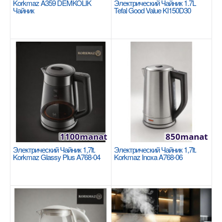
Korkmaz A359 DEMKOLIK
Электрический Чайник 1.7L
Чайник
Tefal Good Value KI150D30
Korkmaz A359 DEMKOLIK чайник
KORKMAZ
Renk: Inox/Siyah 1600 Watt 0.9 lt / 1.8 lt 360°
dönebilen kablosuz besleme ünitesi Tek seferde 2..
2310manat
Availability
8
В Корзину
1100manat
850manat
Добавь в сравнения
Электрический Чайник 1,7lt.
Электрический Чайник 1,7lt.
В избранные
Korkmaz Glassy Plus A768-04
Korkmaz Inoxa A768-06