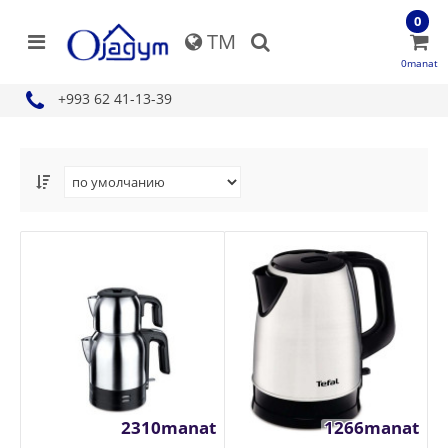
0
TM
0manat
+993 62 41-13-39
2310manat
1266manat