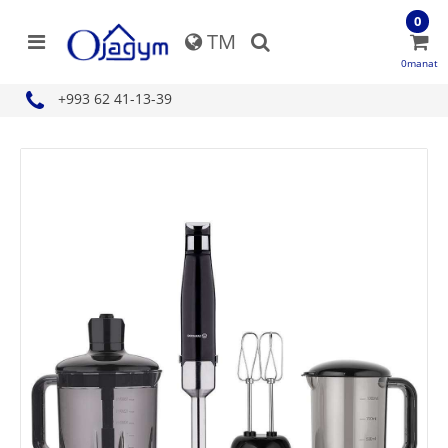
0
TM
0manat
+993 62 41-13-39