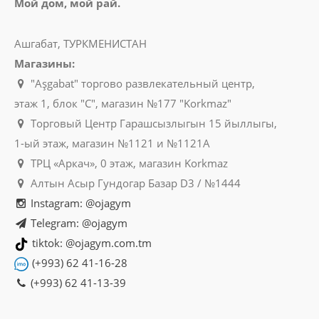
Мой дом, мой рай.
Ашгабат, ТУРКМЕНИСТАН
Магазины:
"Aşgabat" торгово развлекательный центр,
этаж 1, блок "C", магазин №177 "Korkmaz"
Торговый Центр Гарашсызлыгын 15 йыллыгы,
1-ый этаж, магазин №1121 и №1121A
ТРЦ «Аркач», 0 этаж, магазин Korkmaz
Алтын Асыр Гундогар Базар D3 / №1444
Instagram: @ojagym
Telegram: @ojagym
tiktok: @ojagym.com.tm
(+993) 62 41-16-28
(+993) 62 41-13-39