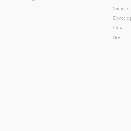
Samura
Devecioğ
Itimat
Все →