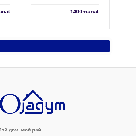
anat
1400manat
ой дом, мой рай.