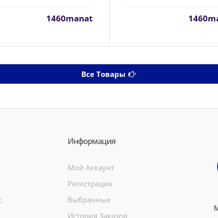
1460manat
1460m
Все Товары
Информация
Мой Аккаунт
Регистрация
c
Выбранные
М
История Заказов