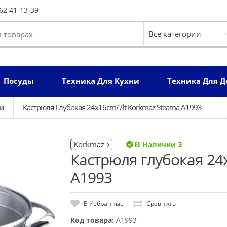
62 41-13-39
Посуды
Техника Для Кухни
Техника Для 
ли
Кастрюля Глубокая 24x16cm/7lt Korkmaz Steama A1993
Korkmaz
3
Кастрюля глубокая 24
A1993
В Избранные
Сравнить
Код товара:
A1993