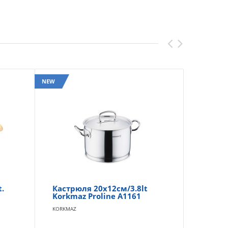
NEW
NEW
.
Кастрюля 20x12см/3.8lt
Ка
Korkmaz Proline A1161
Ko
A3
KORKMAZ
KOR