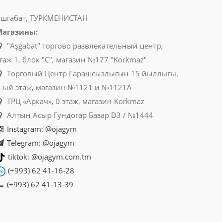
шгабат, ТУРКМЕНИСТАН
Магазины:
"Aşgabat" торгово развлекательный центр,
таж 1, блок "C", магазин №177 "Korkmaz"
Торговый Центр Гарашсызлыгын 15 йыллыгы,
-ый этаж, магазин №1121 и №1121A
ТРЦ «Аркач», 0 этаж, магазин Korkmaz
Алтын Асыр Гундогар Базар D3 / №1444
Instagram: @ojagym
Telegram: @ojagym
tiktok: @ojagym.com.tm
(+993) 62 41-16-28
(+993) 62 41-13-39