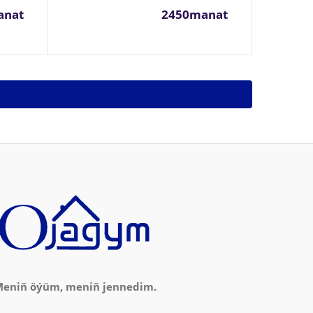
anat
2450manat
eniň öýüm, meniň jennedim.