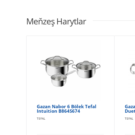
Meňzeş Harytlar
Gazan Nabor 6 Bölek Tefal
Gaza
Intuition B864S674
Due
TEFAL
TEFAL