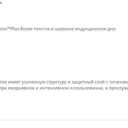
ь
sion™Plus более толстое и широкое индукционное дно
ие имеет усиленную структуру и защитный слой с титанов
при ежедневном и интенсивном использовании, и прослужи