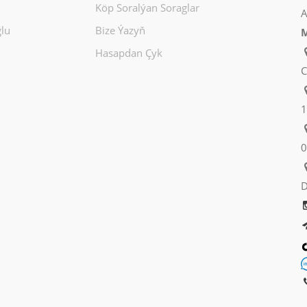
Köp Soralýan Soraglar
A
lu
Bize Ýazyň
M
Hasapdan Çyk
C
1
0
D