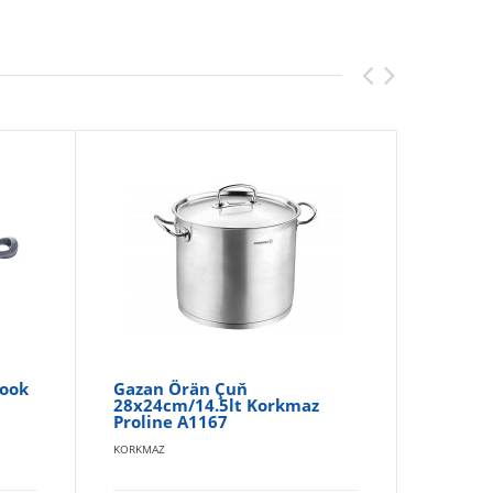
Cook
Gazan Örän Çuň
Ga
28x24cm/14.5lt Korkmaz
Ko
Proline A1167
KOR
KORKMAZ