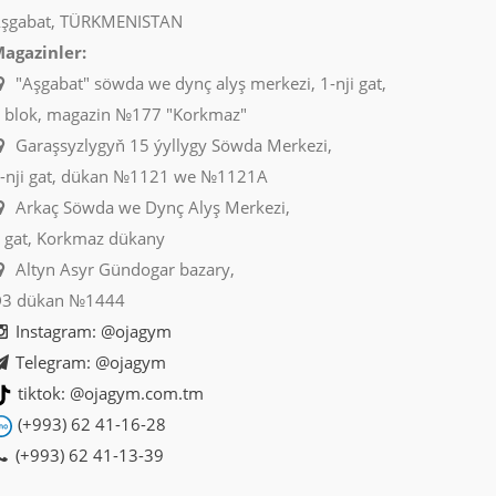
şgabat, TÜRKMENISTAN
agazinler:
"Aşgabat" söwda we dynç alyş merkezi, 1-nji gat,
 blok, magazin №177 "Korkmaz"
Garaşsyzlygyň 15 ýyllygy Söwda Merkezi,
-nji gat, dükan №1121 we №1121A
Arkaç Söwda we Dynç Alyş Merkezi,
 gat, Korkmaz dükany
Altyn Asyr Gündogar bazary,
3 dükan №1444
Instagram: @ojagym
Telegram: @ojagym
tiktok: @ojagym.com.tm
(+993) 62 41-16-28
(+993) 62 41-13-39