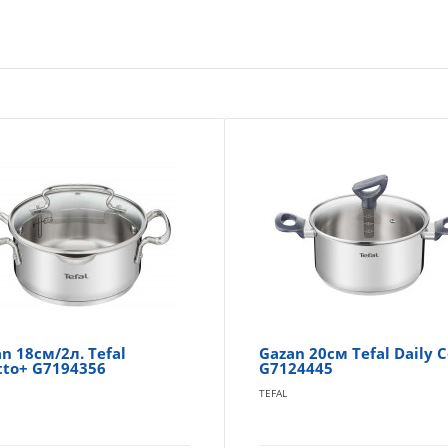
n 18см/2л. Tefal
Gazan 20см Tefal Daily 
tto+ G7194356
G7124445
TEFAL