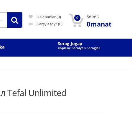
Sebet:
Halananlar (0)
0
0manat
Garşylaşdyr
(0)
Sorag-Jogap
ka
Köplenç Soralýan Soraglar
л Tefal Unlimited