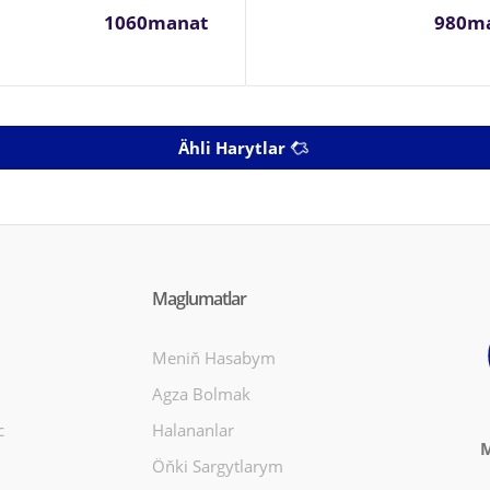
1060manat
980m
Ähli Harytlar
Maglumatlar
Meniň Hasabym
Agza Bolmak
c
Halananlar
M
Öňki Sargytlarym