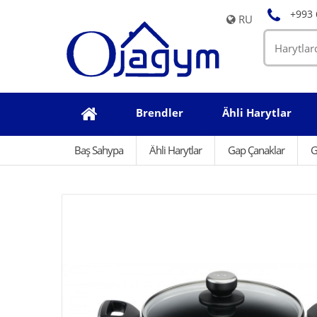
+993 
RU
Brendler
Ähli Harytlar
Baş Sahypa
Ähli Harytlar
Gap Çanaklar
G