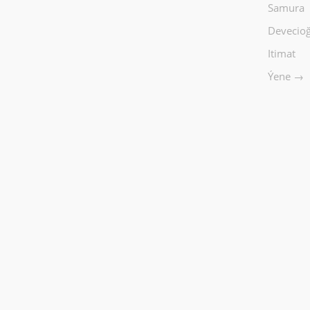
Samura
Devecioğ
Itimat
Ýene →