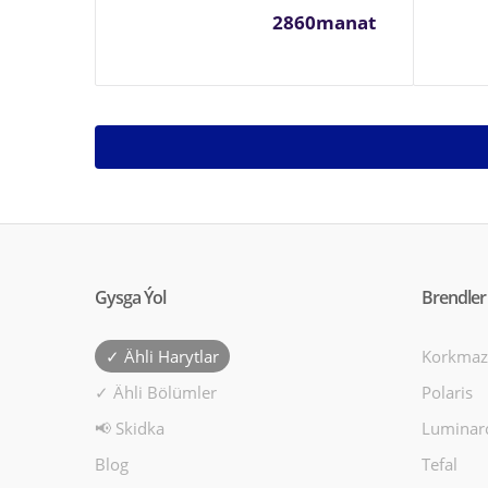
2860manat
Gysga Ýol
Brendler
✓ Ähli Harytlar
Korkmaz
✓ Ähli Bölümler
Polaris
📢 Skidka
Luminar
Blog
Tefal