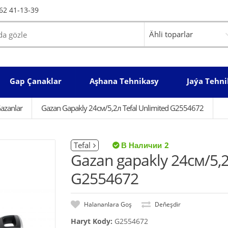
62 41-13-39
Gap Çanaklar
Aşhana Tehnikasy
Jaýa Tehni
azanlar
Gazan Gapakly 24см/5,2л Tefal Unlimited G2554672
Tefal
2
Gazan gapakly 24см/5,2
G2554672
Halananlara Goş
Deňeşdir
Haryt Kody:
G2554672