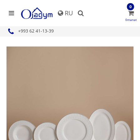
0
RU
0manat
+993 62 41-13-39