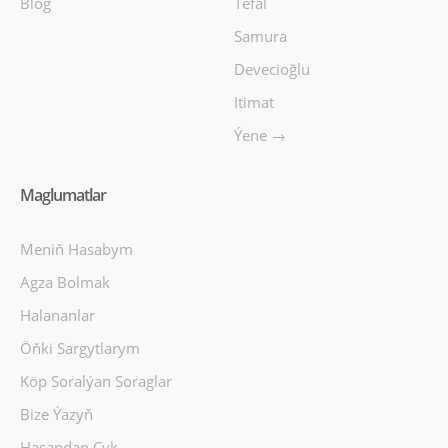
Blog
Tefal
Samura
Devecioğlu
Itimat
Ýene →
Maglumatlar
Meniň Hasabym
Agza Bolmak
Halananlar
Öňki Sargytlarym
Köp Soralýan Soraglar
Bize Ýazyň
Hasapdan Çyk