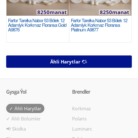
8250manat
8250manat
Farfor Tarelka Nabor 53 Bölek 12
Farfor Tarelka Nabor 53 Bölek 12
Adamlyk Korkmaz Floransa Gold
Adamlyk Korkmaz Floransa
A9876
Platinum A9877
Ähli Harytlar
Gysga Ýol
Brendler
✓ Ähli Harytlar
Korkmaz
✓ Ähli Bölümler
Polaris
📢 Skidka
Luminarc