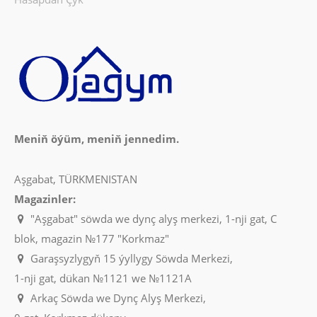
Meniň öýüm, meniň jennedim.
Aşgabat, TÜRKMENISTAN
Magazinler:
"Aşgabat" söwda we dynç alyş merkezi, 1-nji gat, C
blok, magazin №177 "Korkmaz"
Garaşsyzlygyň 15 ýyllygy Söwda Merkezi,
1-nji gat, dükan №1121 we №1121A
Arkaç Söwda we Dynç Alyş Merkezi,