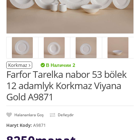
Korkmaz
2
Farfor Tarelka nabor 53 bölek
12 adamlyk Korkmaz Viyana
Gold A9871
Halananlara Goş
Deňeşdir
Haryt Kody:
A9871