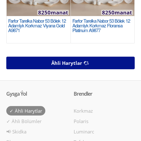
8250manat
8250manat
Farfor Tarelka Nabor 53 Bölek 12
Farfor Tarelka Nabor 53 Bölek 12
Adamlyk Korkmaz Viyana Gold
Adamlyk Korkmaz Floransa
A9871
Platinum A9877
Ähli Harytlar
Gysga Ýol
Brendler
✓ Ähli Harytlar
Korkmaz
✓ Ähli Bölümler
Polaris
📢 Skidka
Luminarc