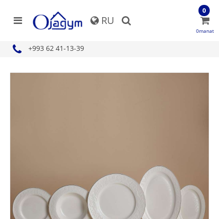
0
RU
0manat
+993 62 41-13-39