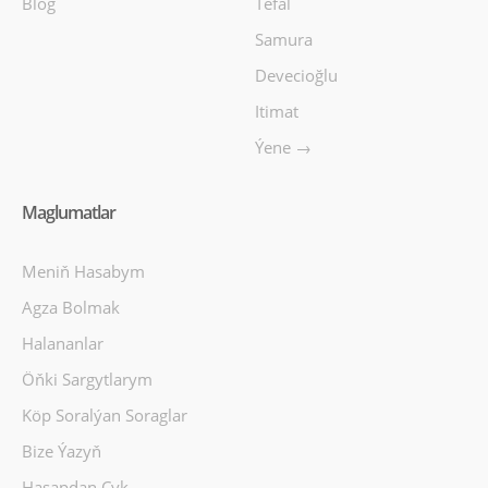
Blog
Tefal
Samura
Devecioğlu
Itimat
Ýene →
Maglumatlar
Meniň Hasabym
Agza Bolmak
Halananlar
Öňki Sargytlarym
Köp Soralýan Soraglar
Bize Ýazyň
Hasapdan Çyk