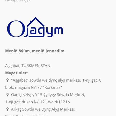
Meniň öýüm, meniň jennedim.
Aşgabat, TÜRKMENISTAN
Magazinler:
"Aşgabat" söwda we dynç alyş merkezi, 1-nji gat, C
blok, magazin №177 "Korkmaz"
Garaşsyzlygyň 15 ýyllygy Söwda Merkezi,
1-nji gat, dükan №1121 we №1121A
Arkaç Söwda we Dynç Alyş Merkezi,