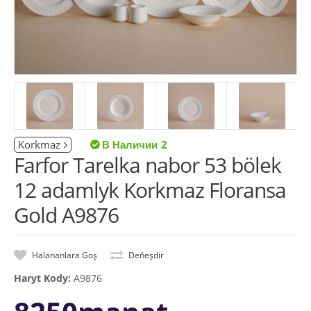
Korkmaz
2
Farfor Tarelka nabor 53 bölek
12 adamlyk Korkmaz Floransa
Gold A9876
Halananlara Goş
Deňeşdir
Haryt Kody:
A9876