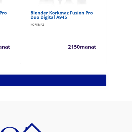
Pro
Blender Korkmaz Fusion Pro
Bl
Duo Digital A945
A4
KORKMAZ
KOR
anat
2150manat