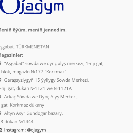
eniň öýüm, meniň jennedim.
şgabat, TÜRKMENISTAN
agazinler:
"Aşgabat" söwda we dynç alyş merkezi, 1-nji gat,
 blok, magazin №177 "Korkmaz"
Garaşsyzlygyň 15 ýyllygy Söwda Merkezi,
-nji gat, dükan №1121 we №1121A
Arkaç Söwda we Dynç Alyş Merkezi,
 gat, Korkmaz dükany
Altyn Asyr Gündogar bazary,
3 dükan №1444
Instagram: @ojagym