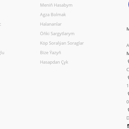
Meniň Hasabym
Agza Bolmak
c
Halananlar
M
Öňki Sargytlarym
Köp Soralýan Soraglar
A
lu
Bize Ýazyň
M
Hasapdan Çyk
C
1
0
D