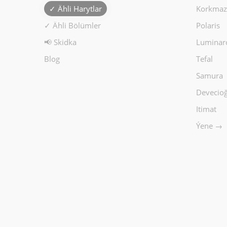
✓ Ähli Harytlar
Korkmaz
✓ Ähli Bölümler
Polaris
📢 Skidka
Luminar
Blog
Tefal
Samura
Devecioğ
Itimat
Ýene →