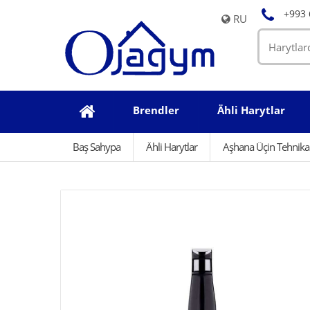
+993 
RU
Brendler
Ähli Harytlar
Baş Sahypa
Ähli Harytlar
Aşhana Üçin Tehnika