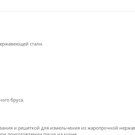
ержавеющей стали.
ого бруса.
тывания и решеткой для измельчения из жаропрочной нерж
ри приготовлении пищи на кухне.