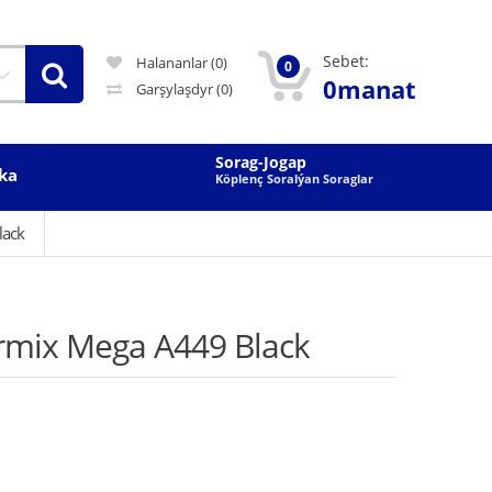
Sebet:
Halananlar (0)
0
0manat
Garşylaşdyr
(0)
Sorag-Jogap
ka
Köplenç Soralýan Soraglar
lack
rmix Mega A449 Black