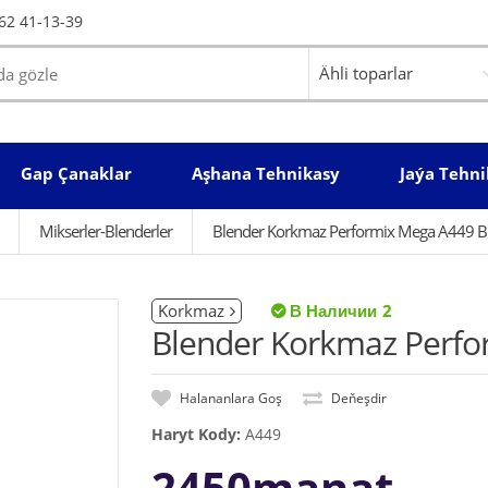
62 41-13-39
Gap Çanaklar
Aşhana Tehnikasy
Jaýa Tehni
Mikserler-Blenderler
Blender Korkmaz Performix Mega A449 B
Korkmaz
2
Blender Korkmaz Perfo
Halananlara Goş
Deňeşdir
Haryt Kody:
A449
2450manat