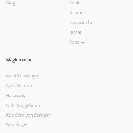
Blog
Tefal
Samura
Devecioğlu
Itimat
Ýene →
Maglumatlar
Meniň Hasabym
Agza Bolmak
Halananlar
Öňki Sargytlarym
Köp Soralýan Soraglar
Bize Ýazyň