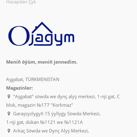
Hasapdan Çyk
Meniň öýüm, meniň jennedim.
Aşgabat, TÜRKMENISTAN
Magazinler:
"Aşgabat" söwda we dynç alyş merkezi, 1-nji gat, C
blok, magazin №177 "Korkmaz"
Garaşsyzlygyň 15 ýyllygy Söwda Merkezi,
1-nji gat, dükan №1121 we №1121A
Arkaç Söwda we Dynç Alyş Merkezi,