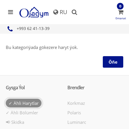
0
RU
0manat
+993 62 41-13-39
Bu kategoriýada gökezere haryt ýok.
Öňe
Gysga Ýol
Brendler
✓ Ähli Harytlar
Korkmaz
✓ Ähli Bölümler
Polaris
📢 Skidka
Luminarc