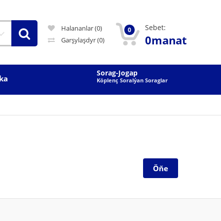
Sebet:
Halananlar (0)
0
0manat
Garşylaşdyr
(0)
Sorag-Jogap
ka
Köplenç Soralýan Soraglar
Öňe