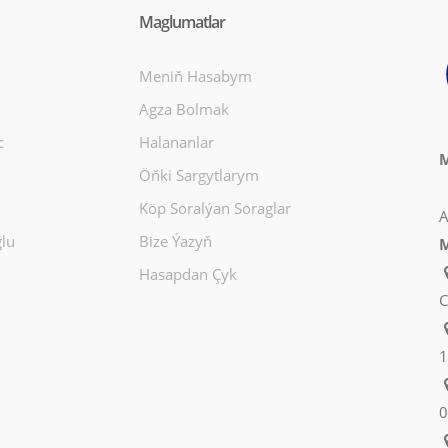
Maglumatlar
Meniň Hasabym
Agza Bolmak
c
Halananlar
M
Öňki Sargytlarym
Köp Soralýan Soraglar
A
lu
Bize Ýazyň
M
Hasapdan Çyk
C
1
0