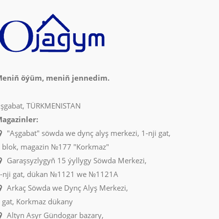
eniň öýüm, meniň jennedim.
şgabat, TÜRKMENISTAN
agazinler:
"Aşgabat" söwda we dynç alyş merkezi, 1-nji gat,
 blok, magazin №177 "Korkmaz"
Garaşsyzlygyň 15 ýyllygy Söwda Merkezi,
-nji gat, dükan №1121 we №1121A
Arkaç Söwda we Dynç Alyş Merkezi,
 gat, Korkmaz dükany
Altyn Asyr Gündogar bazary,