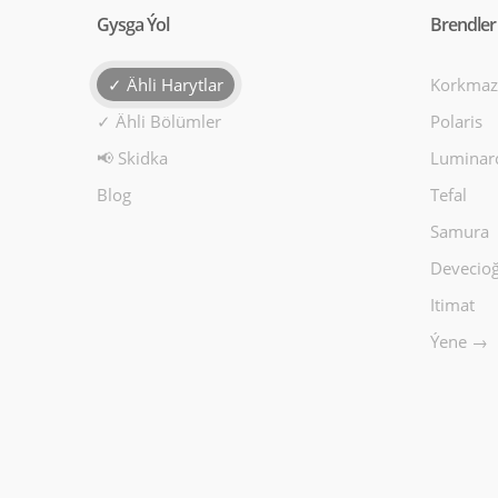
Gysga Ýol
Brendler
✓ Ähli Harytlar
Korkmaz
✓ Ähli Bölümler
Polaris
📢 Skidka
Luminar
Blog
Tefal
Samura
Devecioğ
Itimat
Ýene →