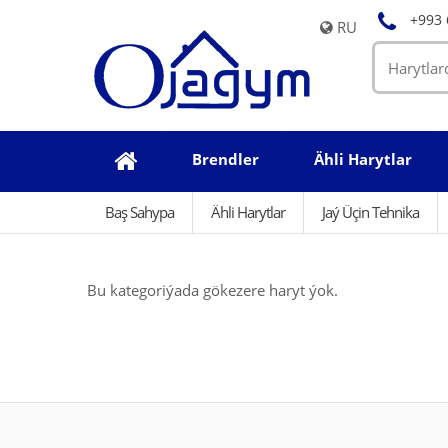
+993 
RU
Brendler
Ähli Harytlar
Baş Sahypa
Ähli Harytlar
Jaý Üçin Tehnika
Bu kategoriýada gökezere haryt ýok.