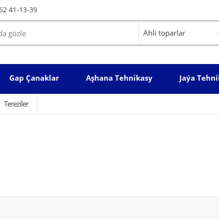
62 41-13-39
Gap Çanaklar
Aşhana Tehnikasy
Jaýa Tehni
Tereziler