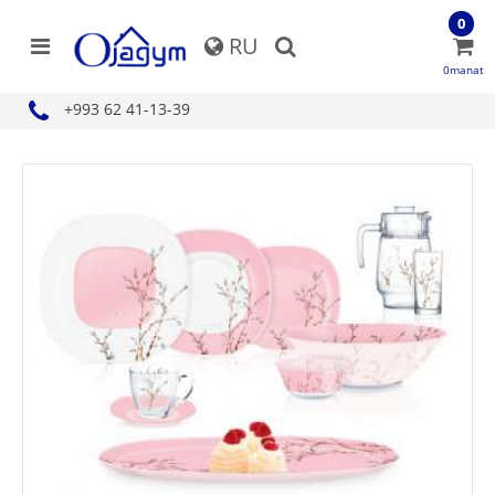
0
RU
0manat
+993 62 41-13-39