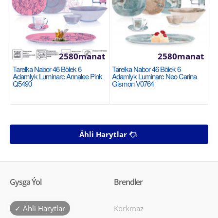
2580manat
2580manat
Tarelka Nabor 46 Bölek 6
Tarelka Nabor 46 Bölek 6
Adamlyk Luminarc Annalee Pink
Adamlyk Luminarc Neo Carina
Q5490
Gismon V0764
Ähli Harytlar
Gysga Ýol
Brendler
✓ Ähli Harytlar
Korkmaz