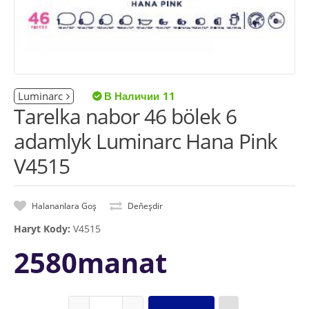
Luminarc
11
Tarelka nabor 46 bölek 6
adamlyk Luminarc Hana Pink
V4515
Halananlara Goş
Deňeşdir
Haryt Kody:
V4515
2580manat