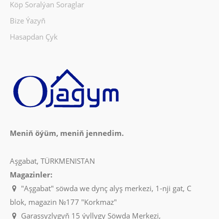
Köp Soralýan Soraglar
Bize Ýazyň
Hasapdan Çyk
Meniň öýüm, meniň jennedim.
Aşgabat, TÜRKMENISTAN
Magazinler:
"Aşgabat" söwda we dynç alyş merkezi, 1-nji gat, C
blok, magazin №177 "Korkmaz"
Garaşsyzlygyň 15 ýyllygy Söwda Merkezi,