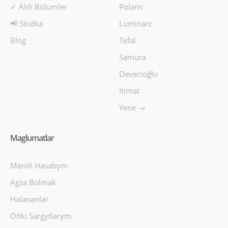
✓ Ähli Bölümler
Polaris
📢 Skidka
Luminarc
Blog
Tefal
Samura
Devecioğlu
Itimat
Ýene →
Maglumatlar
Meniň Hasabym
Agza Bolmak
Halananlar
Öňki Sargytlarym