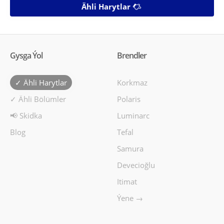
Ähli Harytlar
Gysga Ýol
Brendler
✓ Ähli Harytlar
Korkmaz
✓ Ähli Bölümler
Polaris
📢 Skidka
Luminarc
Blog
Tefal
Samura
Devecioğlu
Itimat
Ýene →