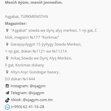
Meniň öýüm, meniň jennedim.
Aşgabat, TÜRKMENISTAN
Magazinler:
"Aşgabat" söwda we dynç alyş merkezi, 1-nji gat, C
blok, magazin №177 "Korkmaz"
Garaşsyzlygyň 15 ýyllygy Söwda Merkezi,
1-nji gat, dükan №1121 we №1121A
Arkaç Söwda we Dynç Alyş Merkezi,
0 gat, Korkmaz dükany
Altyn Asyr Gündogar bazary,
D3 dükan №1444
Instagram: @ojagym
Telegram: @ojagym
tiktok: @ojagym.com.tm
(+993) 62 41-16-28