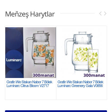
Meňzeş Harytlar
300manat
300manat
Grafin We Stakan Nabor 7 Bölek
Grafin We Stakan Nabor 7 Bölek
Luminarc Citrus Bloom V2717
Luminarc Greenery Gala V0856