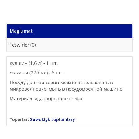
Maglumat
Teswirler (0)
кувшин (1,6 л) - 1 шт.
стаканы (270 мл) - 6 шт.
Посуду данной серии можно использовать в
микроволновке, мыть в посудомоечной машине.
Материал: ударопрочное стекло
Toparlar:
Suwuklyk toplumlary