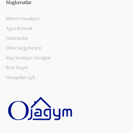
Maglumatlar
Meniň Hasabym
Agza Bolmak
Halananlar
Öňki Sargytlarym
Köp Soralýan Soraglar
Bize Ýazyň
Hasapdan Çyk