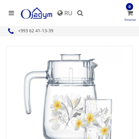
0
RU
0manat
+993 62 41-13-39