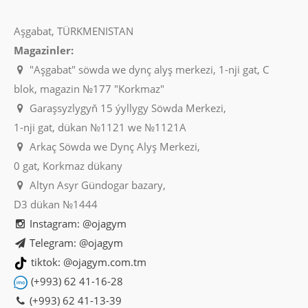
Aşgabat, TÜRKMENISTAN
Magazinler:
"Aşgabat" söwda we dynç alyş merkezi, 1-nji gat, C
blok, magazin №177 "Korkmaz"
Garaşsyzlygyň 15 ýyllygy Söwda Merkezi,
1-nji gat, dükan №1121 we №1121A
Arkaç Söwda we Dynç Alyş Merkezi,
0 gat, Korkmaz dükany
Altyn Asyr Gündogar bazary,
D3 dükan №1444
Instagram: @ojagym
Telegram: @ojagym
tiktok: @ojagym.com.tm
(+993) 62 41-16-28
(+993) 62 41-13-39