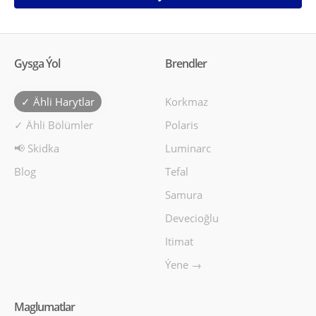
Gysga Ýol
Brendler
✓ Ähli Harytlar
Korkmaz
✓ Ähli Bölümler
Polaris
📢 Skidka
Luminarc
Blog
Tefal
Samura
Devecioğlu
Itimat
Ýene →
Maglumatlar