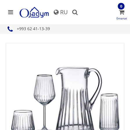
0
RU
0manat
+993 62 41-13-39