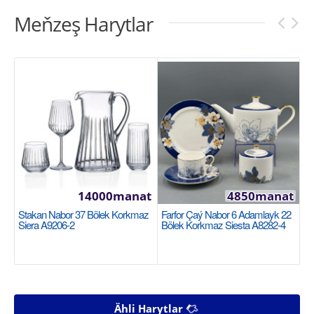
Meňzeş Harytlar
14000manat
4850manat
Stakan Nabor 37 Bölek Korkmaz
Farfor Çaý Nabor 6 Adamlayk 22
Siera A9206-2
Bölek Korkmaz Siesta A8282-4
Ähli Harytlar