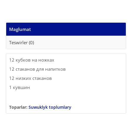
Maglumat
Teswirler (0)
12 кубков на ножках
12 стаканов для напитков
12 низких стаканов
1 кувшин
Toparlar:
Suwuklyk toplumlary