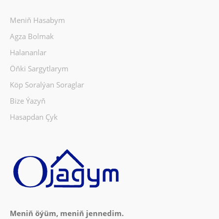
Meniň Hasabym
Agza Bolmak
Halananlar
Öňki Sargytlarym
Köp Soralýan Soraglar
Bize Ýazyň
Hasapdan Çyk
Meniň öýüm, meniň jennedim.