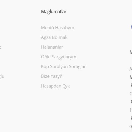
Maglumatlar
Meniň Hasabym
Agza Bolmak
c
Halananlar
M
Öňki Sargytlarym
Köp Soralýan Soraglar
A
lu
Bize Ýazyň
M
Hasapdan Çyk
C
1
0