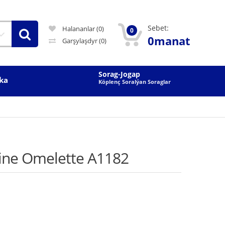
Sebet:
Halananlar (0)
0
0manat
Garşylaşdyr
(0)
Sorag-Jogap
ka
Köplenç Soralýan Soraglar
ine Omelette A1182