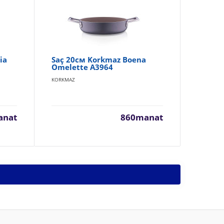
ia
Saç 20см Korkmaz Boena
Sa
Omelette A3964
Ko
KORKMAZ
KOR
anat
860manat