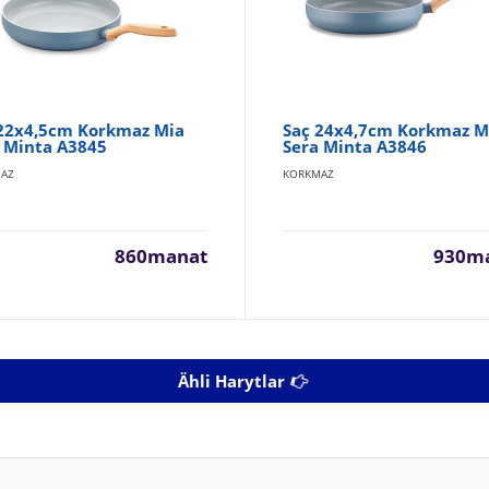
 22x4,5cm Korkmaz Mia
Saç 24x4,7cm Korkmaz M
 Minta A3845
Sera Minta A3846
AZ
KORKMAZ
860manat
930m
Ähli Harytlar