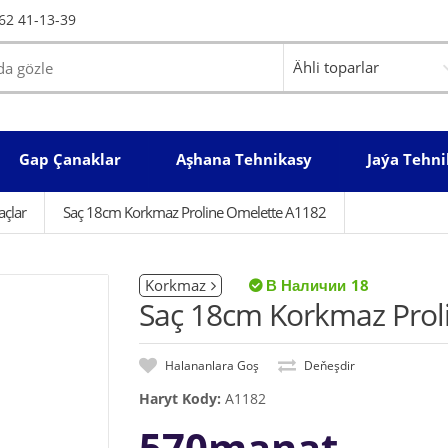
62 41-13-39
Gap Çanaklar
Aşhana Tehnikasy
Jaýa Tehni
açlar
Saç 18cm Korkmaz Proline Omelette A1182
Korkmaz
18
Saç 18cm Korkmaz Prol
Halananlara Goş
Deňeşdir
Haryt Kody:
A1182
570manat