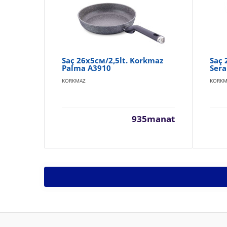
Saç 26x5см/2,5lt. Korkmaz
Saç
Palma A3910
Sera
KORKMAZ
KORKM
935manat