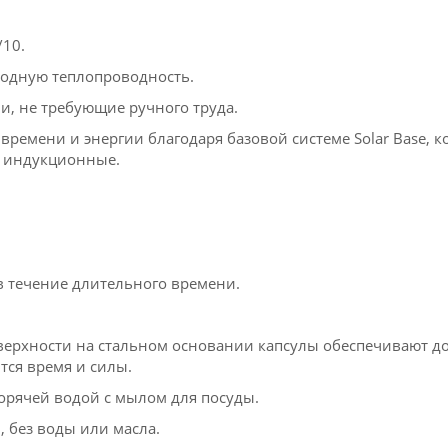
/10.
родную теплопроводность.
, не требующие ручного труда.
ремени и энергии благодаря базовой системе Solar Base, 
я индукционные.
в течение длительного времени.
ерхности на стальном основании капсулы обеспечивают д
тся время и силы.
орячей водой с мылом для посуды.
, без воды или масла.