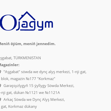
eniň öýüm, meniň jennedim.
şgabat, TÜRKMENISTAN
agazinler:
"Aşgabat" söwda we dynç alyş merkezi, 1-nji gat,
 blok, magazin №177 "Korkmaz"
Garaşsyzlygyň 15 ýyllygy Söwda Merkezi,
-nji gat, dükan №1121 we №1121A
Arkaç Söwda we Dynç Alyş Merkezi,
 gat, Korkmaz dükany