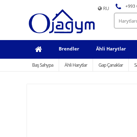
+993 
RU
Brendler
Ähli Harytlar
Baş Sahypa
Ähli Harytlar
Gap Çanaklar
S