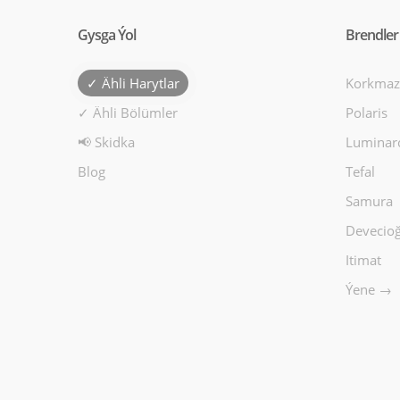
Gysga Ýol
Brendler
✓ Ähli Harytlar
Korkmaz
✓ Ähli Bölümler
Polaris
📢 Skidka
Luminar
Blog
Tefal
Samura
Devecioğ
Itimat
Ýene →