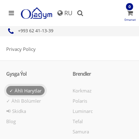
0
RU
0manat
+993 62 41-13-39
Privacy Policy
Gysga Ýol
Brendler
✓ Ähli Harytlar
Korkmaz
✓ Ähli Bölümler
Polaris
📢 Skidka
Luminarc
Blog
Tefal
Samura