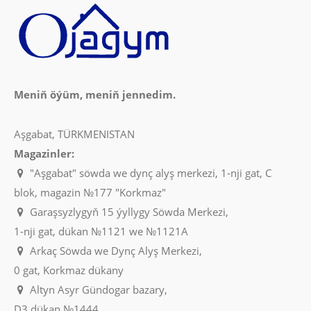
Meniň öýüm, meniň jennedim.
Aşgabat, TÜRKMENISTAN
Magazinler:
"Aşgabat" söwda we dynç alyş merkezi, 1-nji gat, C
blok, magazin №177 "Korkmaz"
Garaşsyzlygyň 15 ýyllygy Söwda Merkezi,
1-nji gat, dükan №1121 we №1121A
Arkaç Söwda we Dynç Alyş Merkezi,
0 gat, Korkmaz dükany
Altyn Asyr Gündogar bazary,
D3 dükan №1444