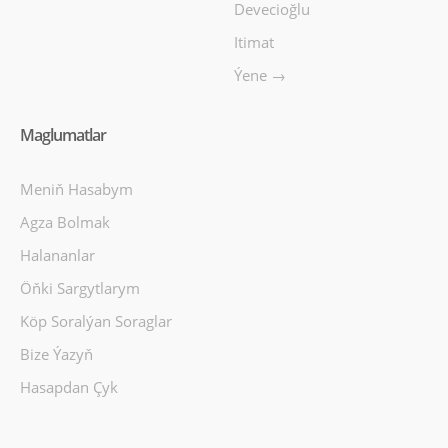
Devecioğlu
Itimat
Ýene →
Maglumatlar
Meniň Hasabym
Agza Bolmak
Halananlar
Öňki Sargytlarym
Köp Soralýan Soraglar
Bize Ýazyň
Hasapdan Çyk