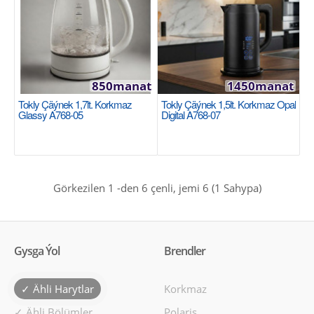
850manat
1450manat
Tokly Çäýnek 1.7L Tefal Good Value KI150D30
Tokly Çäýnek 1,7lt. Korkmaz
Tokly Çäýnek 1,5lt. Korkmaz Opal
TEFAL
Glassy A768-05
Digital A768-07
Тип: Электрический Тип товара: Чайник Тип
чайника: Корпус из нержавеющей стали Бренд:
Tefal Об..
Görkezilen 1 -den 6 çenli, jemi 6 (1 Sahypa)
1266manat
Availability
2
Gysga Ýol
Brendler
Sebede Goş
Garşylaşdyrmaga goş
✓ Ähli Harytlar
Korkmaz
Halananlara goş
✓ Ähli Bölümler
Polaris