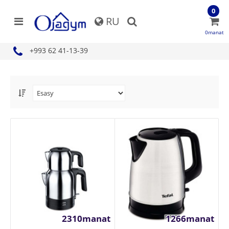
0
RU
0manat
+993 62 41-13-39
2310manat
1266manat