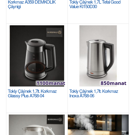
Korkmaz A359 DEMKOLIK
Tokly Çäýnek 1.7L Tefal Good
Çäynigi
Value KI150D30
Korkmaz A359 DEMKOLIK çäynigi
KORKMAZ
Renk: Inox/Siyah 1600 Watt 0.9 lt / 1.8 lt 360°
dönebilen kablosuz besleme ünitesi Tek seferde..
2310manat
Availability
8
Sebede Goş
1100manat
850manat
Garşylaşdyrmaga goş
Tokly Çäýnek 1,7lt. Korkmaz
Tokly Çäýnek 1,7lt. Korkmaz
Halananlara goş
Glassy Plus A768-04
Inoxa A768-06