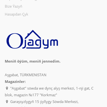
Availability
390
Bize Ýazyň
Hasapdan Çyk
Sebede Goş
Garşylaşdyrmaga goş
Halananlara goş
Meniň öýüm, meniň jennedim.
Aşgabat, TÜRKMENISTAN
Magazinler:
"Aşgabat" söwda we dynç alyş merkezi, 1-nji gat, C
blok, magazin №177 "Korkmaz"
Tokly çäýnek 1,7lt. Korkmaz Inoxa A768-06
Garaşsyzlygyň 15 ýyllygy Söwda Merkezi,
KORKMAZ