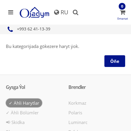
0
RU
0manat
+993 62 41-13-39
Bu kategoriýada gökezere haryt ýok.
Öňe
Gysga Ýol
Brendler
✓ Ähli Harytlar
Korkmaz
✓ Ähli Bölümler
Polaris
📢 Skidka
Luminarc