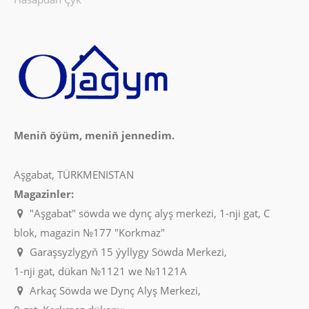
Meniň öýüm, meniň jennedim.
Aşgabat, TÜRKMENISTAN
Magazinler:
"Aşgabat" söwda we dynç alyş merkezi, 1-nji gat, C
blok, magazin №177 "Korkmaz"
Garaşsyzlygyň 15 ýyllygy Söwda Merkezi,
1-nji gat, dükan №1121 we №1121A
Arkaç Söwda we Dynç Alyş Merkezi,