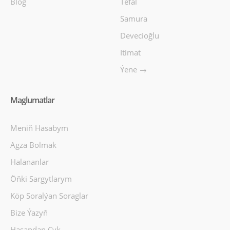
Blog
Tefal
Samura
Devecioğlu
Itimat
Ýene →
Maglumatlar
Meniň Hasabym
Agza Bolmak
Halananlar
Öňki Sargytlarym
Köp Soralýan Soraglar
Bize Ýazyň
Hasapdan Çyk