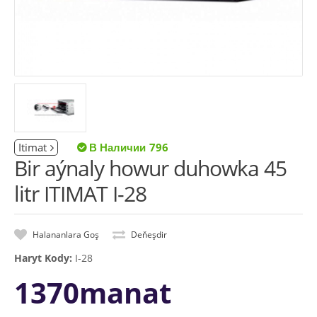
Itimat
796
Bir aýnaly howur duhowka 45
litr ITIMAT I-28
Halananlara Goş
Deňeşdir
Haryt Kody:
I-28
1370manat