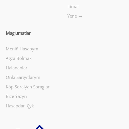
Itimat
Ýene →
Maglumatlar
Meniň Hasabym
Agza Bolmak
Halananlar
Öňki Sargytlarym
Köp Soralýan Soraglar
Bize Ýazyň
Hasapdan Çyk