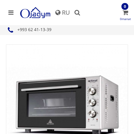
0
RU
0manat
+993 62 41-13-39