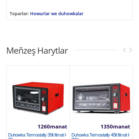
Toparlar:
Howurlar we duhowkalar
Meňzeş Harytlar
1260manat
1350manat
Duhowka Termostatly 35lt Itimat I-
Duhowka Termostatly 45lt Itimat I-