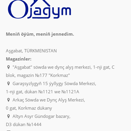
Meniň öýüm, meniň jennedim.
Aşgabat, TÜRKMENISTAN
Magazinler:
"Aşgabat" söwda we dynç alyş merkezi, 1-nji gat, C
blok, magazin №177 "Korkmaz"
Garaşsyzlygyň 15 ýyllygy Söwda Merkezi,
1-nji gat, dükan №1121 we №1121A
Arkaç Söwda we Dynç Alyş Merkezi,
0 gat, Korkmaz dükany
Altyn Asyr Gündogar bazary,
D3 dükan №1444