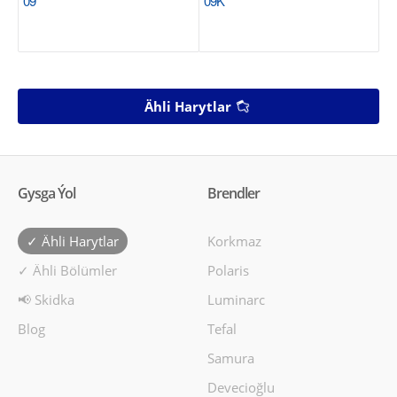
09
09K
Ähli Harytlar
Gysga Ýol
Brendler
✓ Ähli Harytlar
Korkmaz
✓ Ähli Bölümler
Polaris
📢 Skidka
Luminarc
Blog
Tefal
Samura
Devecioğlu